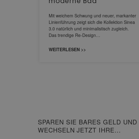
moderne Bad
nskomfort
s
Mit weichem Schwung und neuer, markanter
M NEO
Linienführung zeigt sich die Kollektion Sinea
owohl zum
3.0 natürlich und minimalistisch zugleich.
Das trendige Re-Design…
WEITERLESEN >>
SPAREN SIE BARES GELD UND
WECHSELN JETZT IHRE
HEIZUNG!