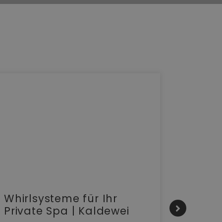
Whirlsysteme für Ihr
Gesta
Private Spa | Kaldewei
alltä