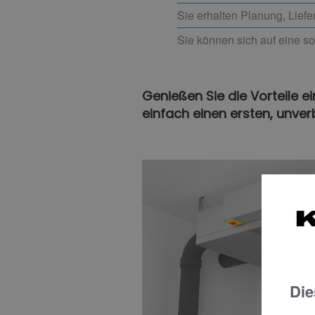
Sie erhalten Planung, Liefe
Sie können sich auf eine s
Genießen Sie die Vorteile
einfach einen ersten, unver
Die