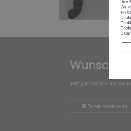
Ihre 
Wir v
ein b
Cooki
Cooki
Cooki
Daten
Wunschte
Jetzt ganz einfach und bequ
Termin vereinbaren