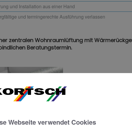
rung und Installation aus einer Hand
orgfältige und termingerechte Ausführung verlassen
 einer zentralen Wohnraumlüftung mit Wärmerückge
bindlichen Beratungstermin.
se Webseite verwendet Cookies