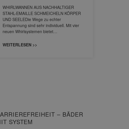
HANS
WHIRLWANNEN AUS NACHHALTIGER
STAHL-EMAILLE SCHMEICHELN KÖRPER
Stil für 
UND SEELEDie Wege zu echter
HANSAGENE
Entspannung sind sehr individuell. Mit vier
von Wascht
neuen Whirlsystemen bietet…
unterschi
konzipiert
WEITERLESEN >>
WEITERL
ARRIEREFREIHEIT – BÄDER
IT SYSTEM