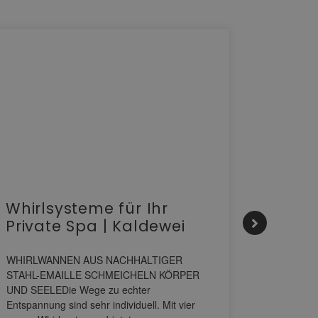
Whirlsysteme für Ihr
Gesta
Private Spa | Kaldewei
alltä
HANS
WHIRLWANNEN AUS NACHHALTIGER
STAHL-EMAILLE SCHMEICHELN KÖRPER
Stil für 
UND SEELEDie Wege zu echter
HANSAGENE
Entspannung sind sehr individuell. Mit vier
von Wascht