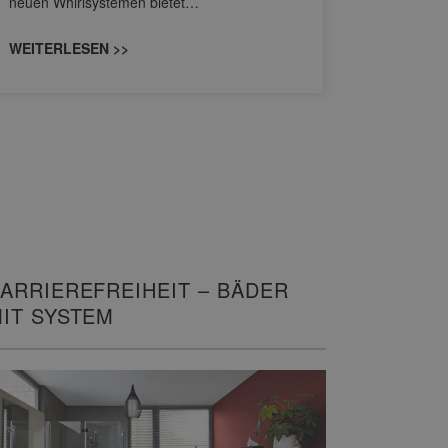
neuen Whirlsystemen bietet…
unterschi
konzipiert
WEITERLESEN >>
WEITERL
ARRIEREFREIHEIT – BÄDER
IT SYSTEM