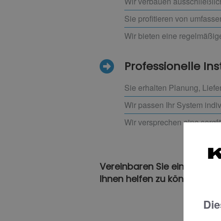
Wir verbauen ausschließlic
Sie profitieren von umfass
Wir bieten eine regelmäßig
Professionelle Ins
Sie erhalten Planung, Liefe
Wir passen Ihr System indivi
Wir versprechen eine sorgf
Vereinbaren Sie einfach ein
Ihnen helfen zu können!
Die