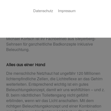
Michael Kortsch: Ihr Fachmann aus
Datenschutz
Impressum
Steyerberg-Sehnsen
Sie suchen einen Partner, der Ihre Sanitäranlage nicht
nur einbaut, sondern auch ein Beleuchtungskonzept
dafür entwickelt und installiert? Sie haben ihn gefunden!
Michael Kortsch ist Ihr Fachbetrieb aus Steyerberg-
Sehnsen für ganzheitliche Badkonzepte inklusive
Beleuchtung.
Alles aus einer Hand
Die menschliche Netzhaut hat ungefähr 120 Millionen
lichtempfindliche Zellen, die Lichtreflexe an das Gehirn
weiterleiten. Entsprechend wichtig ist ein gutes
Beleuchtungskonzept, damit wir uns wohlfühlen – und z.
B. beim nächtlichen Toilettengang nicht gefühlt
erblinden, wenn wir das Licht anschalten. Mit dem
richtigen Beleuchtungskonzept und einer Kombination