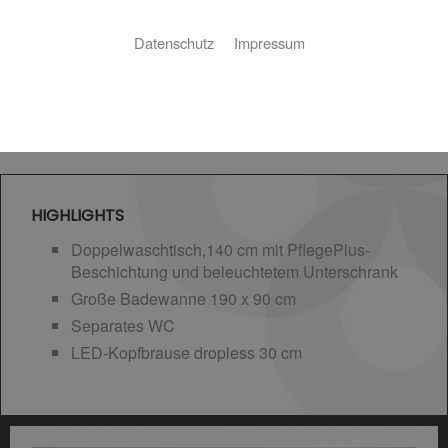
Datenschutz
Impressum
HIGHLIGHTS
Doppelwaschtisch,140 cm mit PflegePlus-
Beschichtung und beleuchtetem Unterschrank
Große Badewanne 190 x 90 cm
Separates WC
LED-Kopfbrause dropless 30 cm