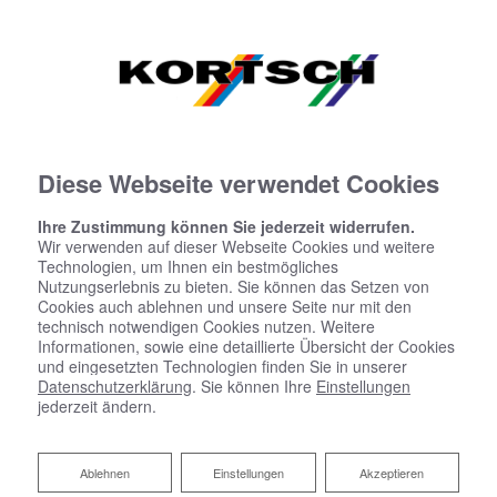
Diese Webseite verwendet Cookies
Ihre Zustimmung können Sie jederzeit widerrufen.
Startseite
»
Bad
»
Badinspiration & Musterbäder
»
Komfort-Bad 15,9
Wir verwenden auf dieser Webseite Cookies und weitere
㎡
Technologien, um Ihnen ein bestmögliches
Nutzungserlebnis zu bieten. Sie können das Setzen von
Cookies auch ablehnen und unsere Seite nur mit den
technisch notwendigen Cookies nutzen. Weitere
Komfort-Bad 15,9 ㎡
Informationen, sowie eine detaillierte Übersicht der Cookies
und eingesetzten Technologien finden Sie in unserer
Datenschutzerklärung
. Sie können Ihre
Einstellungen
jederzeit ändern.
Ablehnen
Ablehnen
Einstellungen
Akzeptieren