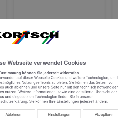
se Webseite verwendet Cookies
KEUCO PHÖNIX –
Spiegelschrank punktet
Zustimmung können Sie jederzeit widerrufen.
mit reduziertem Design
erwenden auf dieser Webseite Cookies und weitere Technologien, um 
und benutzerfreundlicher
estmögliches Nutzungserlebnis zu bieten. Sie können das Setzen von
es auch ablehnen und unsere Seite nur mit den technisch notwendige
Bedienung
es nutzen. Weitere Informationen, sowie eine detaillierte Übersicht der
es und eingesetzten Technologien finden Sie in unserer
schutzerklärung
. Sie können Ihre
Einstellungen
jederzeit ändern.
Spiegelschrank punktet mit reduziertem
Design und benutzerfreundlicher Bedienung
Schlicht, schön und mit vielen praktischen
Ablehnen
Ablehnen
Einstellungen
Akzeptieren