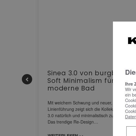
Die
e |
Sinea 3.0 von burgbad:
Soft Minimalism für das
Ihre 
moderne Bad
Wir v
ein b
nskomfort
Cooki
s
Mit weichem Schwung und neuer, markanter
Cooki
M NEO
Linienführung zeigt sich die Kollektion Sinea
Cooki
owohl zum
3.0 natürlich und minimalistisch zugleich.
Daten
Das trendige Re-Design…
WEITERLESEN >>