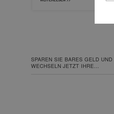
SPAREN SIE BARES GELD UND
WECHSELN JETZT IHRE
HEIZUNG!