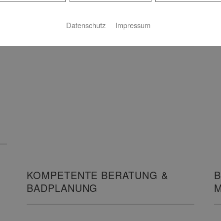
Features – das zeichnet Phönix aus.…
WEITERLESEN >>
Datenschutz
Impressum
KOMPETENTE BERATUNG &
B
BADPLANUNG
M