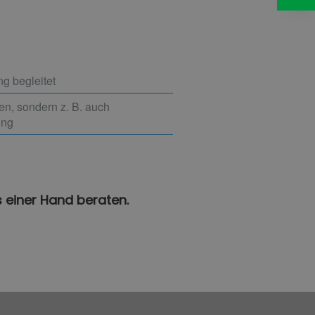
g begleitet
en, sondern z. B. auch
ung
s einer Hand beraten.